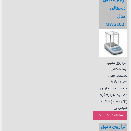
دیجیتالی
مدل
MW2103i
ترازوی دقیق
آزمایشگاهی
دیجیتالی مدل
MW2103i
ظرفیت 2100گرم و
دقت یک هزارم گرم
(0.001gr) ساخت
کمپانی بل...
مشاهده مشخصات
ترازوی دقیق