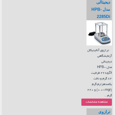
دیجیتالی
مدل HPB-
2285Di
ترازوی آنالیتیکال
آزمایشگاهی
دیجیتالی
مدل HPB-
2285Di ظرفیت
82 گرم و دقت
یکصدهزارم گرم
(0.01mgr) و 220
گرم...
مشاهده مشخصات
ترازوی