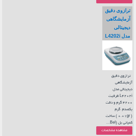
ترازوی دقیق
آزمایشگاهی
دیجیتالی
مدل L4202i
ترازوی دقیق
آزمایشگاهی
دیجیتالی مدل
L4202i ظرفیت
4200 گرم و دقت
یکصدم گرم
( 0.01gr ) ساخت
کمپانی بل (Bel...
مشاهده مشخصات