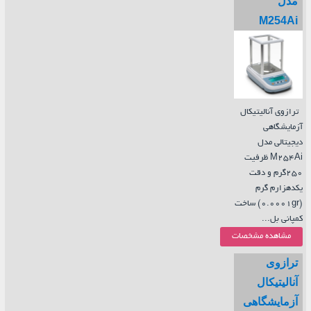
مدل
M254Ai
ترازوی آنالیتیکال
آزمایشگاهی
دیجیتالی مدل
M254Ai ظرفیت
250گرم و دقت
یکدهزارم گرم
(0.0001gr) ساخت
کمپانی بل...
مشاهده مشخصات
ترازوی
آنالیتیکال
آزمایشگاهی