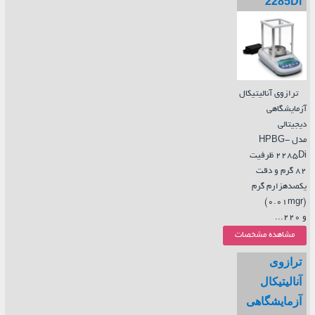
2285Di
ترازوی آنالیتیکال
آزمایشگاهی
دیجیتالی
مدل HPBG-
2285Di ظرفیت
82 گرم و دقت
یکصدهزارم گرم
(0.01mgr)
و 220...
مشاهده مشخصات
ترازوی
آنالیتیکال
آزمایشگاهی