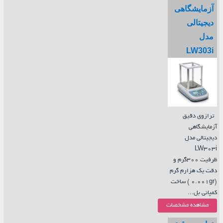
آزمایشگاهی
دیجیتالی
مدل
LW303i
ترازوی دقیق
آزمایشگاهی
دیجیتالی مدل
LW303i
ظرفیت 300گرم و
دقت یک هزارم گرم
(0.001gr ) ساخت
کمپانی بل...
مشاهده مشخصات