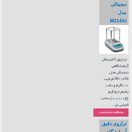
دیجیتالی
مدل
M214Ai
ترازوی آنالیتیکال
آزمایشگاهی
دیجیتالی مدل
M214Ai ظرفیت
210گرم و دقت
یکدهزارم گرم
(0.0001g) ساخت
کمپانی بل...
مشاهده مشخصات
ترازوی دقیق
آزمایشگاهی