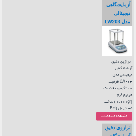
آزمایشگاهی
دیجیتالی
مدل LW203
ترازوی دقیق
آزمایشگاهی
دیجیتالی مدل
LW203 ظرفیت
200گرم و دقت یک
هزارم گرم
(0.001gr ) ساخت
کمپانی بل (Bel...
مشاهده مشخصات
ترازوی دقیق