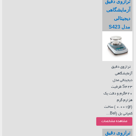
ترازوی دقیق
آزمایشگاهی
دیجیتالی
مدل S423
ترازوی دقیق
آزمایشگاهی
دیجیتالی مدل
S423 ظرفیت
420گرم و دقت یک
هزارم گرم
(0.001gr ) ساخت
کمپانی بل (Bel...
مشاهده مشخصات
ترازوی دقیق