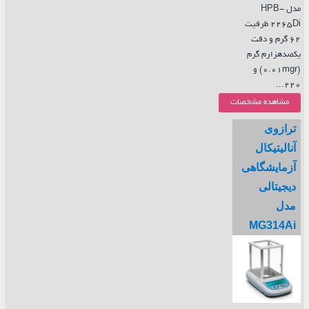
مدل HPB-
2265Di ظرفیت
62 گرم و دقت
یکصدهزارم گرم
(0.01mgr) و
220...
مشاهده مشخصات
ترازوی
آنالیتیکال
آزمایشگاهی
دیجیتالی
مدل
MG314Ai